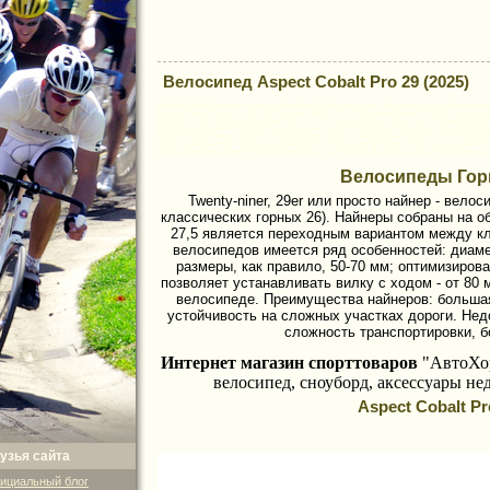
Велосипед Aspect Cobalt Pro 29 (2025)
AutoHoruS-bike,Интернет-магазин АвтоХоруС-байк велосипеды (продажа и покупка)велозапчас
горный: Aspect Cobalt Pro 29 (2025),Aspect Cobalt 27.5 (2025),Aspect Cobalt 29 (2025),Aspect Nicke
Radium Pro 26 (2025),Aspect Radium Pro 27.5 (2025),Aspect Radium Pro 29 (2025),Aspect Radium 3
(2025),Aspect Nickel Pro 29 (2025),Aspect Radium 3x 27.5 (2025),Aspect Radium 3x 29 (2025),Asp
Nickel 26 (2025),Aspect Nickel 27.5 (2025),Aspect Nickel 29 (2025),Aspect Cobalt Pro 27.5 (2025),Asp
(2025),Aspect Air Pro 29 (2025),Aspect Air Elite 29 (2025),Aspect Air Expert 29 (2025),Aspect AMP P
(2025),Aspect Amp Expert 29 (2025),Aspect Amp CF X 29 (2025),Aspect Ronin Elite 29 (2025),Aspect
Велосипеды Горн
Twenty-niner, 29er или просто найнер - вело
классических горных 26). Найнеры собраны на 
27,5 является переходным вариантом между кла
велосипедов имеется ряд особенностей: диамет
размеры, как правило, 50-70 мм; оптимизиров
позволяет устанавливать вилку с ходом - от 80 
велосипеде. Преимущества найнеров: большая
устойчивость на сложных участках дороги. Нед
сложность транспортировки, б
Интернет магазин спорттоваров
"АвтоХо
велосипед,
сноуборд, аксессуары не
Aspect Cobalt Pr
узья сайта
ициальный блог