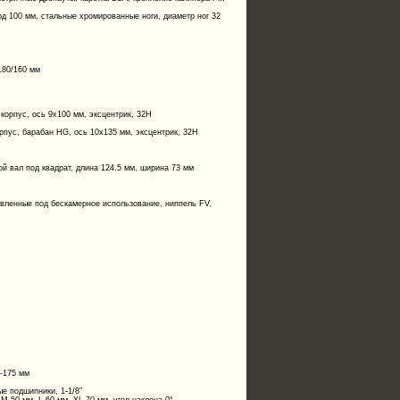
 100 мм, стальные хромированные ноги, диаметр ног 32
180/160 мм
орпус, ось 9х100 мм, эксцентрик, 32H
пус, барабан HG, ось 10х135 мм, эксцентрик, 32H
й вал под квадрат, длина 124.5 мм, ширина 73 мм
вленные под бескамерное использование, ниппель FV,
-175 мм
е подшипники, 1-1/8″