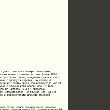
я езды в стиле кросс-кантри с навесным
ности: легкая алюминиевая рама (сплав 6061,
тая прокладка тросов, невидимые сварные швы,
ричные дропауты, каретка BSA, крепление
ужинно-эластомерная, блокировка хода, ход 100
двойные алюминиевые обода Code D23 race
вание, ниппель FV, 32Н), дисковые
. Диаметр колес - 29 дюймов. Вес - 13,9 кг.
сеченной местности. Для кого: мужской
ойной баттинг, скрытая прокладка тросов, невидимые
метричные дропауты, каретка BSA, крепление калипера PM