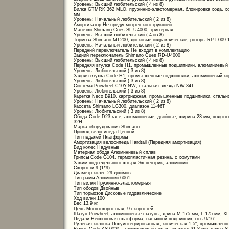
Уровень: Высший любительский ( 4 из 8)
Вилка GTMRK 362 MLO, пружинно-эластомерная, блокировка хода, ход
мм
Уровень: Начальный любительский ( 2 из 8)
Амортизатор Не предусмотрен конструкцией
Манетки Shimano Cues SL-U4000, триггерная
Уровень: Высший любительский ( 4 из 8)
Тормоза Shimano MT200, дисковые гидравлические, роторы RPT-009 
Уровень: Начальный любительский ( 2 из 8)
Передний переключатель Не входит в комплектацию
Задний переключатель Shimano Cues RD-U4000
Уровень: Высший любительский ( 4 из 8)
Передняя втулка Code H1, промышленные подшипники, алюминиевый к
Уровень: Любительский ( 3 из 8)
Задняя втулка Code H1, промышленные подшипники, алюминиевый кор
Уровень: Любительский ( 3 из 8)
Система Prowheel C10Y-NW, стальная звезда NW 34Т
Уровень: Любительский ( 3 из 8)
Каретка Neco B910, картриджная, промышленные подшипники, стально
Уровень: Начальный любительский ( 2 из 8)
Кассета Shimano LG300, диапазон 11-46Т
Уровень: Любительский ( 3 из 8)
Обода Code D23 race, алюминиевые, двойные, ширина 23 мм, подгото
32Н
Марка оборудования Shimano
Привод велосипеда Цепной
Тип педалей Платформы
Амортизация велосипеда Hardtail (Передняя амортизация)
Вид колес Надувные
Материал обода Алюминиевый сплав
Грипсы Code G104, термопластичная резина, с хомутами
Зажим подседельного штыря Эксцентрик, алюминий
Скорости 9 (1*9)
Диаметр колес 29 дюймов
Тип рамы Алюминий 6061
Тип вилки Пружинно-эластомерная
Тип ободов Двойные
Тип тормозов Дисковые гидравлические
Ход вилки 100
Вес 13.9 кг.
Цепь Многоскоростная, 9 скоростей
Шатун Prowheel, алюминиевые шатуны, длина М-175 мм, L-175 мм, XL
Педали Нейлоновая платформа, насыпной подшипник, ось 9/16″
Рулевая колонка Полуинтегрированная, коническая 1.5″, промышленны