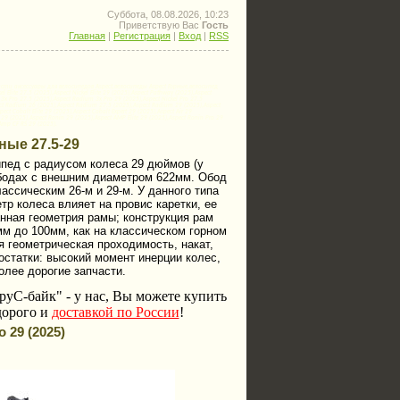
Суббота, 08.08.2026, 10:23
Приветствую Вас
Гость
Главная
|
Регистрация
|
Вход
|
RSS
ти аксессуары для велосипедов Aspect,велосипеды Aspect Горные,велосипед
l Elite 27.5 (2025),Aspect Nickel Elite 29 (2025),Aspect Pathway (2025),Aspect
x Pro 27.5 (2025),Aspect Radium 3x Pro 29 (2025),Aspect Nickel Pro 27.5
ect Radium 26 (2025),Aspect Radium 27.5 (2025),Aspect Radium 29 (2025),Aspect
ect Cobalt Elite 29 (2025),Aspect Cobalt Expert 29 (2025),Aspect Air 29
ro 29 (2025),Aspect Ronin 29 (2025),Aspect AMP Elite 29 (2025),Aspect Ronin Pro 29
 Amp CF RS 29 (2025).
ые 27.5-29
сипед с радиусом колеса 29 дюймов (у
ободах с внешним диаметром 622мм. Обод
ссическим 26-м и 29-м. У данного типа
р колеса влияет на провис каретки, ее
анная геометрия рамы; конструкция рам
мм до 100мм, как на классическом горном
 геометрическая проходимость, накат,
остатки: высокий момент инерции колес,
олее дорогие запчасти.
руС-байк
"
- у нас, Вы можете купить
дорого и
доставкой по России
!
o 29 (2025)