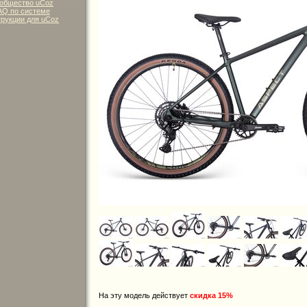
общество uCoz
AQ по системе
рукции для uCoz
На эту модель действует
скидка 15%