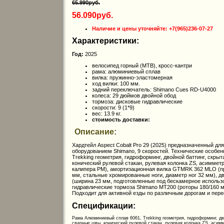
65.990руб.
56.090руб.
Наличие и цены уточняйте: +7(965)236-07-27
Характеристики:
Год:
2025
велосипед горный (MTB), кросс-кантри
рама: алюминиевый сплав
вилка: пружинно-эластомерная
ход вилки: 100 мм.
задний переключатель: Shimano Cues RD-U4000
колеса: 29 дюймов двойной обод
тормоза: дисковые гидравлические
скорости: 9 (1*9)
вес: 13.9 кг.
стоимость доставки:
Описание:
Хардтейл Aspect Cobalt Pro 29 (2025) предназначенный дл
оборудованием Shimano, 9 скоростей. Технические особен
Trekking геометрия, гидроформинг, двойной баттинг, скры
конический рулевой стакан, рулевая колонка ZS, асиммет
калипера PM), амортизационная вилка GTMRK 362 MLO (пр
мм, стальные хромированные ноги, диаметр ног 32 мм), 
(ширина 23 мм, подготовленные под бескамерное использо
гидравлические тормоза Shimano MT200 (роторы 180/160 мм)
Подходит для активной езды по различным дорогам и пере
Спецификации:
Рама Алюминиевый сплав 6061, Trekking геометрия, гидроформинг, дв
сварные швы, конический рулевой стакан, рулевая колонка ZS, асим