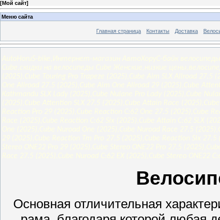
[
Мой сайт
]
Меню сайта
Главная страница
Контакты
Доставка
Велос
AutoHoruS-bike,Интернет-магазин АвтоХоруС-байк велосипеды
Cube,скидки на велосипеды Cube Женские,низкие цены,велосипед 
(2025),Cube Touring Pro Trapeze (2025),Cube Aim SLX Allroad 27.5 
One Allroad 27.5 (2025),Cube Aim One Allroad 29 (2025),Cube Atten
Kathmandu SLX Lady (2025),Cube Nulane Pro Lady (2025),Cube Nulan
(2025),Cube Attention SLX 27.5 (2025),Cube Attain Race (2025),Cube
Reaction Pro 29 (2025),Cube Reaction C:62 One 27.5 (2025),Cube Re
Race (2025),Cube Reaction C:62 Slx (2025),Cube Attain C:62 SLX (20
One (2025),Cube Nuroad One (2025),Cube Nuroad Race 27.5 (2025),
29 (2025),Cube Reaction Tm Pro 27.5 (2025),Cube Reaction Slx 27.
Stereo ONE22 Pro 29 (2025),Cube Stereo ONE22 Pro 27.5 (2025),Cub
Race 27.5 (2025),Cube Nuroad C:62 EX (2025),Cube Stereo ONE22 C:
Велосип
Основная отличительная характер
рама, благодаря которой любая 