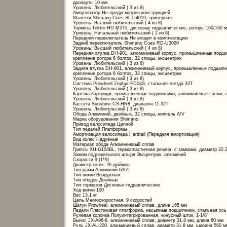
дропауты 10 мм
Уровень: Любительский ( 3 из 8)
Амортизатор Не предусмотрен конструкцией
Манетки Shimano Cues SL-U4010, триггерная
Уровень: Высший любительский ( 4 из 8)
Тормоза Tektro HD-M275, дисковые гидравлические, роторы 160/160 
Уровень: Начальный любительский ( 2 из 8)
Передний переключатель Не входит в комплектацию
Задний переключатель Shimano Cues RD-U3020
Уровень: Высший любительский ( 4 из 8)
Передняя втулка DH-901, алюминиевый корпус, промышленные подшип
крепление ротора 6 болтов, 32 спицы, эксцентрик
Уровень: Любительский ( 3 из 8)
Задняя втулка DH-901, алюминиевый корпус, промышленные подшипни
крепление ротора 6 болтов, 32 спицы, эксцентрик
Уровень: Любительский ( 3 из 8)
Система Prowheel Zephyr-FD04S, стальная звезда 32Т
Уровень: Любительский ( 3 из 8)
Каретка Картридж, промышленные подшипники, алюминиевые чашки, с
Уровень: Любительский ( 3 из 8)
Кассета Sunshine CS-HR8, диапазон 11-32T
Уровень: Любительский ( 3 из 8)
Обода Алюминий, двойные, 32 спицы, ниппель A/V
Марка оборудования Shimano
Привод велосипеда Цепной
Тип педалей Платформы
Амортизация велосипеда Hardtail (Передняя амортизация)
Вид колес Надувные
Материал обода Алюминиевый сплав
Грипсы XH-G104BL, термопластичная резина, с замками, диаметр 22.
Зажим подседельного штыря Эксцентрик, алюминий
Скорости 9 (1*9)
Диаметр колес 26 дюймов
Тип рамы Алюминий 6061
Тип вилки Воздушная
Тип ободов Двойные
Тип тормозов Дисковые гидравлические
Ход вилки 100
Вес 13.1 кг.
Цепь Многоскоростная, 9 скоростей
Шатун Prowheel, алюминиевый сплав, длина 165 мм
Педали Пластиковая платформа, насыпные подшипники, стальная ось 
Рулевая колонка Полуинтегрированная, конусный шток, 1-1/8″
Вынос JX-A96-8, алюминиевый сплав, диаметр 31.8 мм, длина 60 мм
Руль JX-AL-200, алюминиевый сплав, диаметр 31.8 мм, ширина 560 мм