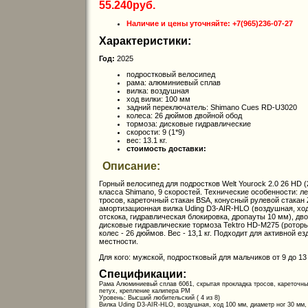
55.240руб.
Наличие и цены уточняйте: +7(965)236-07-27
Характеристики:
Год:
2025
подростковый велосипед
рама: алюминиевый сплав
вилка: воздушная
ход вилки: 100 мм
задний переключатель: Shimano Cues RD-U3020
колеса: 26 дюймов двойной обод
тормоза: дисковые гидравлические
скорости: 9 (1*9)
вес: 13.1 кг.
стоимость доставки:
Описание:
Горный велосипед для подростков Welt Yourock 2.0 26 HD
класса Shimano, 9 скоростей. Технические особенности: 
тросов, кареточный стакан BSA, конусный рулевой стакан 
амортизационная вилка Uding D3-AIR-HLO (воздушная, ход
отскока, гидравлическая блокировка, дропауты 10 мм), д
дисковые гидравлические тормоза Tektro HD-M275 (роторы
колес - 26 дюймов. Вес - 13,1 кг. Подходит для активной 
местности.
Для кого: мужской, подростковый для мальчиков от 9 до 13
Спецификации:
Рама Алюминиевый сплав 6061, скрытая прокладка тросов, кареточны
петух, крепление калипера PM
Уровень: Высший любительский ( 4 из 8)
Вилка Uding D3-AIR-HLO, воздушная, ход 100 мм, диаметр ног 30 мм, 