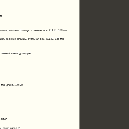
мм
ники, высокие фланцы, стальная ось, O.L.D. 100 мм,
ки, высокие фланцы, стальная ось, O.L.D. 135 мм,
тальной вал под квадрат
2 мм, длина 130 мм
9/16″
, загиб назад 6°