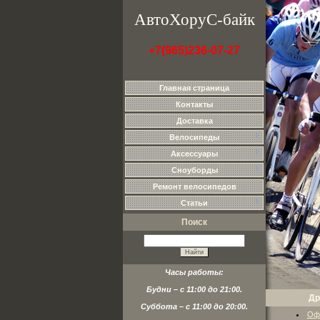
АвтоХоруС-байк
+7(965)236-07-27
Главная страница
Контакты
Доставка
Велосипеды
Аксессуары
Сноуборды
Ремонт велосипедов
Статьи
Поиск
Часы работы:
Будни – с 11:00 до 21:00.
Др
Суббота – с 11:00 до 20:00.
Оф