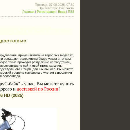
Пятница, 07.08.2026, 07:30
Приветствую Вас
Гость
Главная
|
Регистрация
|
Вход
|
RSS
ти аксессуары для велосипедов Welt,велосипеды Welt
),Welt Moovix 2.0 24 HD (2025),WELT BRAVE 2.0 24 HD (2025),Welt Moovix 1.0 24
elt Teddy 16 (2025),Welt Teddy 18 (2025),Welt Moovix 1.0 20 V (2025),Welt Brave
25),Welt Brave 2.0 20 HD (2025).
дростковые
рудования, применяемого на взрослых моделях,
ели оснащают велосипеды более узким и тонким
едов также проходит разделение на хардтейлы,
амостоятельно найти свой стиль катания.
одседельного штыря, длинны выноса, Вы можете
высокий уровень комфорта с учетом взросления
я велосипеда.
руС-байк"
- у нас, Вы можете купить
дорого и
доставкой по России
!
26 HD (2025)