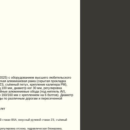
 (2025) с оборудованием высшего любительского
легкая алюминиевая рама (скрытая прокладка
ZS, съёмный петух, крепление калипера PM),
 100 мм, диаметр ног 30 мм, регулировка
войные алюминиевые обода (под ниппель AV),
 160/160 мм с креплением на 6 болтов). Диаметр
езды по различным дорогам и пересеченной
 лет
й стакан BSA, конусный рулевой стакан ZS, съёмный
регулировка отскока, гидравлическая блокировка,