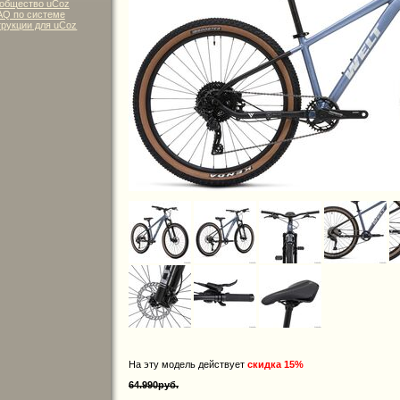
общество uCoz
AQ по системе
рукции для uCoz
На эту модель действует
скидка 15%
64.990руб.