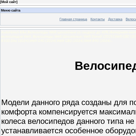
[
Мой сайт
]
Меню сайта
Главная страница
Контакты
Доставка
Велос
AutoHoruS-bike,Велосипеды Welt шоссейные со скидкой до 40%,Интернет-ма
велосипедов Welt, Велосипеды Welt Шоссейные: Welt Denali (2025),Welt G80 (2025
R100 Disc (2024),Welt G90 (2024),Welt G80 (2024),Welt R90 (2024).
.
Велосипе
Модели данного ряда созданы для п
комфорта компенсируется максимал
колеса велосипедов данного типа н
устанавливается особенное оборудо