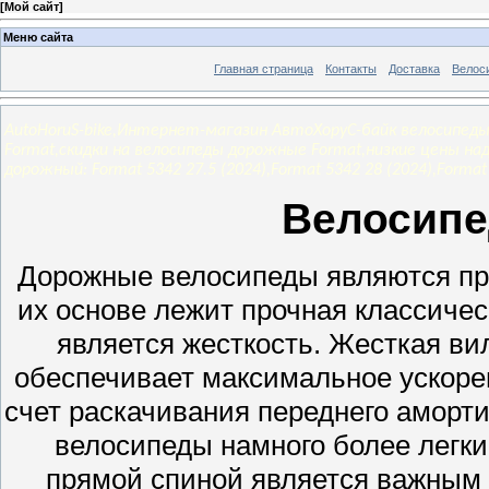
[
Мой сайт
]
Меню сайта
Главная страница
Контакты
Доставка
Велос
AutoHoruS-bike,Интернет-магазин АвтоХоруС-байк велосипеды
Format,скидки на велосипеды дорожные Format,низкие цены н
дорожный: Format 5342 27.5 (2024),Format 5342 28 (2024),Format 
Велосип
Дорожные велосипеды являются про
их основе лежит прочная классиче
является жесткость. Жесткая вил
обеспечивает максимальное ускорен
счет раскачивания переднего аморти
велосипеды намного более легки
прямой спиной является важным 