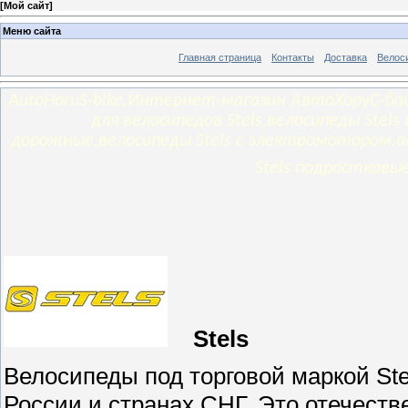
[
Мой сайт
]
Меню сайта
Главная страница
Контакты
Доставка
Велос
AutoHoruS-bike,Интернет-магазин АвтоХоруС-бай
для велосипедов Stels,велосипеды Stels
дорожные,велосипеды Stels с электромотором,ае
Stels подростковы
Stels
Велосипеды под торговой маркой St
России и странах СНГ. Это отечест