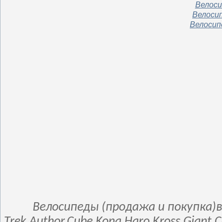
Велоси
Велосип
Велосип
Велосипеды (продажа и покупка)в
Trek,Author,Cube,Kona,Haro,Kross,Giant,