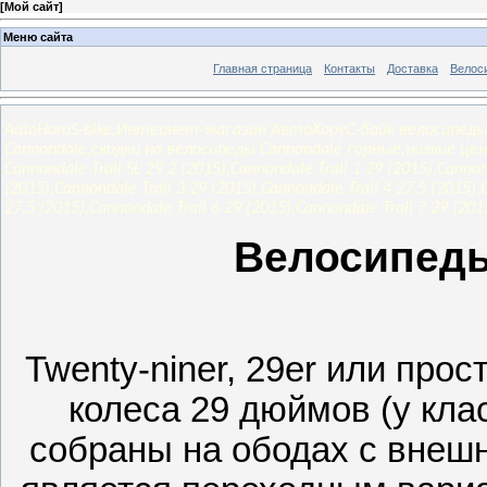
[
Мой сайт
]
Меню сайта
Главная страница
Контакты
Доставка
Велос
AutoHoruS-bike,Интернет-магазин АвтоХоруС-байк велосипеды
Cannondale,скидки на велосипеды Cannondale горные,низкие цен
Cannondale Trail SL 29 2 (2015),Cannondale Trail 1 29 (2015),Cannon
(2015),Cannondale Trail 3 29 (2015),Cannondale Trail 4 27.5 (2015),
27.5 (2015),Cannondale Trail 6 29 (2015),Cannondale Trail 7 29 (201
Велосипеды
Twenty-niner, 29er или про
колеса 29 дюймов (у кла
собраны на ободах с внеш