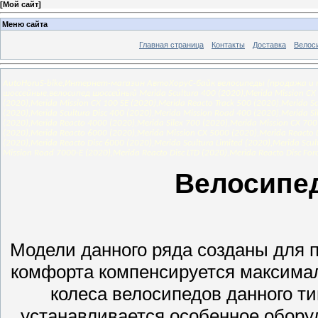
[
Мой сайт
]
Меню сайта
Главная страница
Контакты
Доставка
Велос
AutoHoruS-bike,Интернет-магазин АвтоХоруС-байк велосипеды (продажа и п
шоссейные,велосипед шоссейный Merida Scultura 400 (2020),Merida Mission CX 40
(2020),Merida Mission CX 100 SE (2020),Merida Reacto Track 500 (2020),Merida Sc
(2020),Merida Scultura Disc 400 (2020),Merida Mission Road 400 (2020),Merida Si
(2020),Merida Reacto 4000 (2020),Merida Silex 700 (2020),Merida Mission CX 700
(2020),Merida Reacto 6000 (2020),Merida Mission CX 5000 (2020),Merida Reacto D
(2020),Merida Reacto Disc 6000 (2020),Merida Scultura Limited (2020),Merida Scul
Mission Road 7000-E (2020),Merida Reacto Disc LTD (2020),Merida Reacto Disc Forc
Велосипе
Модели данного ряда созданы для 
комфорта компенсируется максима
колеса велосипедов данного т
устанавливается особенное обору