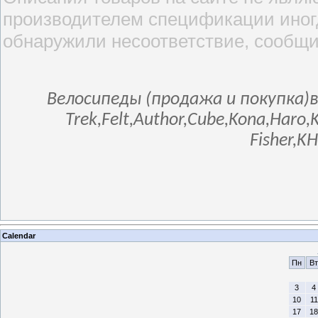
производителем спецификации иногд
обнаружили несоответствие, сообщи
Велосипеды (продажа и покупка)в
Trek,Felt,Author,Cube,Kona,Haro,
Fisher,K
Calendar
Пн
Вт
3
4
10
11
17
18