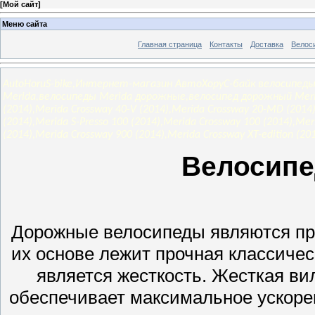
[
Мой сайт
]
Меню сайта
Главная страница
Контакты
Доставка
Велос
AutoHoruS-bike,Интернет-магазин АвтоХоруС-байк велосипеды
Merida,велосипеды Merida дорожные,велосипед дорожный Merida
(2014),Merida Crossway 40-V (2014),Merida Crossway 20-MD (2014)
(2014),Merida S-Presso 100 (2014),Merida Crossway 100 (2014),Mer
(2014),Merida Crossway 900 (2014),Merida Crossway XT-edition (20
Велосип
Дорожные велосипеды являются про
их основе лежит прочная классиче
является жесткость. Жесткая вил
обеспечивает максимальное ускорен