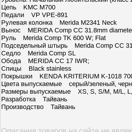
Цепь KMC M700
Педали VP VPE-891
Рулевая колонка Merida M2341 Neck
Вынос MERIDA Comp CC 31.8mm diameter;
Руль Merida Comp TK 600 W; Flat
Подседельный штырь Merida Comp CC 31.6 
Седло Merida Comp SL
Обода MERIDA CC 17 IWR;
Спицы Black stainless
Покрышки KENDA KRITERIUM K-1018 700
Цвета выпускаемые серый/зеленый, чер
Размеры выпускаемые XS, S, S/M, M/L, L
Разработка Тайвань
Производство Тайвань
Описания товаров на сайте не являю