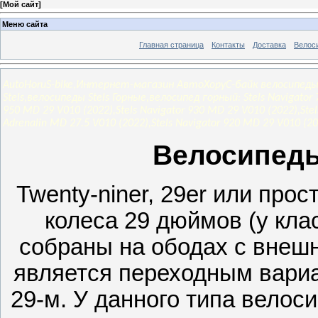
[
Мой сайт
]
Меню сайта
Главная страница
Контакты
Доставка
Велос
AutoHoruS-bike,Интернет-магазин АвтоХоруС-байк велосипеды
Stels,велосипеды Stels Горные,велосипед горный: Stels Navigator 7
950 MD 29 V010 (2022),Stels Navigator 930 MD 29 V010 (2022),Stels
Adrenalin MD 27.5 V010 (2022),Stels Navigator 920 MD 29 V010 (20
Велосипеды
Twenty-niner, 29er или про
колеса 29 дюймов (у кла
собраны на ободах с внеш
является переходным вариа
29-м. У данного типа велос