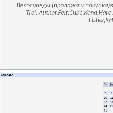
Велосипеды (продажа и покупка)в
Trek,Author,Felt,Cube,Kona,Haro
Fisher,K
Calendar
Пн
Вт
3
4
10
11
17
18
24
25
31