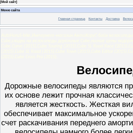
[
Мой сайт
]
Меню сайта
Главная страница
Контакты
Доставка
Велос
AutoHoruS-bike,Интернет-магазин АвтоХоруС-байк велосипеды
Cube,скидки на велосипеды дорожные Cube,низкие цены надор
Cube Curve (2015),Cube Touring (2015),Cube SL Road Race (2015),C
(2015),Cube SL Road (2015),Cube Town (2015),Cube Editor (2015),Cu
(2015),Cube Cross Pro (2015).
Велосип
Дорожные велосипеды являются про
их основе лежит прочная классиче
является жесткость. Жесткая вил
обеспечивает максимальное ускорен
счет раскачивания переднего аморти
велосипеды намного более легки