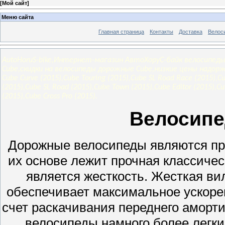
[
Мой сайт
]
Меню сайта
Главная страница
Контакты
Доставка
Велос
AutoHoruS-bike,Интернет-магазин АвтоХоруС-байк велосипеды
Cube,скидки на велосипеды дорожные Cube,низкие цены надор
Cube Curve (2015),Cube Touring (2015),Cube SL Road Race (2015),C
(2015),Cube SL Road (2015),Cube Town (2015),Cube Editor (2015),Cu
(2015),Cube Cross Pro (2015).
Велосип
Дорожные велосипеды являются про
их основе лежит прочная классиче
является жесткость. Жесткая вил
обеспечивает максимальное ускорен
счет раскачивания переднего аморти
велосипеды намного более легки