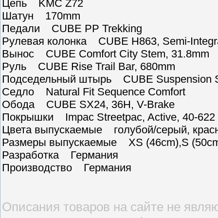
Цепь KMC Z72
Шатун 170mm
Педали CUBE PP Trekking
Рулевая колонка CUBE H863, Semi-Integr
Вынос CUBE Comfort City Stem, 31.8mm
Руль CUBE Rise Trail Bar, 680mm
Подседельный штырь CUBE Suspension S
Седло Natural Fit Sequence Comfort
Обода CUBE SX24, 36H, V-Brake
Покрышки Impac Streetpac, Active, 40-622
Цвета выпускаемые голубой/серый, крас
Размеры выпускаемые XS (46cm),S (50cm),
Разработка Германия
Производство Германия
Описания товаров на сайте не являю