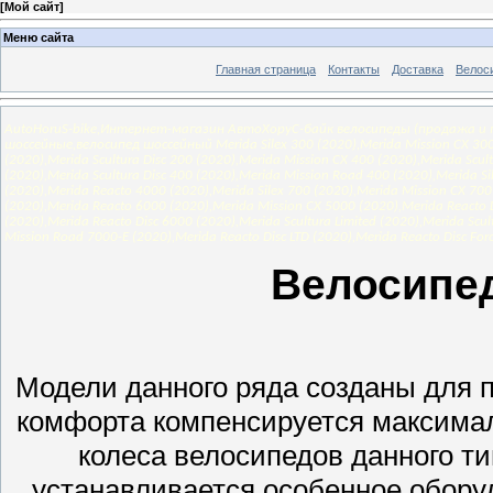
[
Мой сайт
]
Меню сайта
Главная страница
Контакты
Доставка
Велос
AutoHoruS-bike,Интернет-магазин АвтоХоруС-байк велосипеды (продажа и п
шоссейные,велосипед шоссейный Merida Silex 300 (2020),Merida Mission CX 300 S
(2020),Merida Scultura Disc 200 (2020),Merida Mission CX 400 (2020),Merida Scul
(2020),Merida Scultura Disc 400 (2020),Merida Mission Road 400 (2020),Merida Si
(2020),Merida Reacto 4000 (2020),Merida Silex 700 (2020),Merida Mission CX 700
(2020),Merida Reacto 6000 (2020),Merida Mission CX 5000 (2020),Merida Reacto D
(2020),Merida Reacto Disc 6000 (2020),Merida Scultura Limited (2020),Merida Scul
Mission Road 7000-E (2020),Merida Reacto Disc LTD (2020),Merida Reacto Disc Forc
Велосипе
Модели данного ряда созданы для 
комфорта компенсируется максима
колеса велосипедов данного т
устанавливается особенное обору