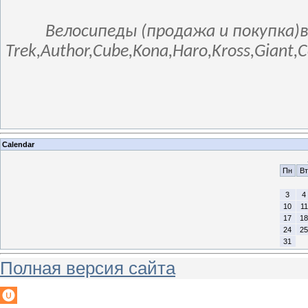
Велосипеды (продажа и покупка)в
Trek,Author,Cube,Kona,Haro,Kross,Giant,
Calendar
Пн
Вт
3
4
10
11
17
18
24
25
31
Полная версия сайта