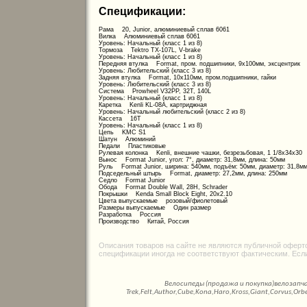
Спецификации:
Рама 20, Junior, алюминиевый сплав 6061
Вилка Алюминиевый сплав 6061
Уровень: Начальный (класс 1 из 8)
Тормоза Tektro TX-107L, V-brake
Уровень: Начальный (класс 1 из 8)
Передняя втулка Format, пром. подшипники, 9x100мм, эксцентрик
Уровень: Любительский (класс 3 из 8)
Задняя втулка Format, 10x110мм, пром.подшипники, гайки
Уровень: Любительский (класс 3 из 8)
Система Prowheel V32PP, 32T, 140L
Уровень: Начальный (класс 1 из 8)
Каретка Kenli KL-08A, картриджная
Уровень: Начальный любительский (класс 2 из 8)
Кассета 16T
Уровень: Начальный (класс 1 из 8)
Цепь KMC S1
Шатун Алюминий
Педали Пластиковые
Рулевая колонка Kenli, внешние чашки, безрезьбовая, 1 1/8x34x30
Вынос Format Junior, угол: 7°, диаметр: 31,8мм, длина: 50мм
Руль Format Junior, ширина: 540мм, подъём: 50мм, диаметр: 31,8м
Подседельный штырь Format, диаметр: 27,2мм, длина: 250мм
Седло Format Junior
Обода Format Double Wall, 28Н, Schrader
Покрышки Kenda Small Block Eight, 20x2.10
Цвета выпускаемые розовый/фиолетовый
Размеры выпускаемые Один размер
Разработка Россия
Производство Китай, Россия
Описания товаров на сайте не являются публичной оферто
спецификации иногда не соответствуют фактическим. Есл
Велосипеды (продажа и покупка)велозапч
Trek,Felt,Author,Cube,Kona,Haro,Kross,Giant,Corvus,Or