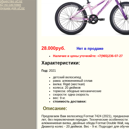
общество uCoz
AQ по системе
рукции для uCoz
28.000руб.
Нет в продаже
Наличие и цены уточняйте: +7(965)236-07-27
Характеристики:
Год:
2021
детский велосипед
рама: алюминиевый сплав
вилка: Rigid (жесткая)
колеса: 20 дюймов
тормоза: ободные механические
скорости: одна скорость
вес: 9 кг.
стоимость доставки:
Описание:
Предлагаем Вам велосипед Format 7424 (2021), предназнач
лет, без переключения передач. Технические особенности:
алюминиевая вилка, двойные обода Format Double Wall, на
Диаметр колес - 20 дюймов. Вес - 9 кг. Подходит для обуч