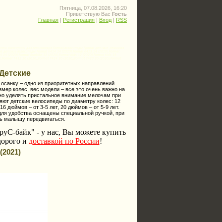
Пятница, 07.08.2026, 16:20
Приветствую Вас
Гость
Главная
|
Регистрация
|
Вход
|
RSS
ти аксессуары для велосипедов Format,велосипеды Format детские ,сезонная
 детские велосипеды Format 6414 24 (2020),Format 6423 24 (2020),Format
 24 (2020),Format Runbike 12 (2020),Format Kids 12 (2020),Format Kids 16
0),Format 7412 20 (2020),Format 7424 20 (2020),Format 7423 20 (2020),Format
Детские
осанку – одно из приоритетных направлений
мер колес, вес модели – все это очень важно на
жно уделять пристальное внимание мелочам при
яют детские велосипеды по диаметру колес: 12
16 дюймов – от 3-5 лет, 20 дюймов – от 5-9 лет.
для удобства оснащены специальной ручкой, при
ь малышу передвигаться.
руС-байк
"
- у нас, Вы можете купить
дорого и
доставкой по России
!
(2021)