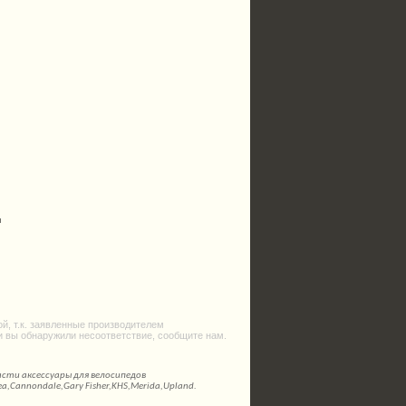
м
й, т.к. заявленные производителем
и вы обнаружили несоответствие, сообщите нам.
асти аксессуары для велосипедов
bea,Cannondale,Gary Fisher,KHS,Merida,Upland.