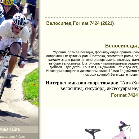
Велосипед Format 7424 (2021)
AutoHoruS-bike,Интернет-магазин АвтоХоруС-байк велосипеды (продажа и покупка)велозапчас
распродажа детских велосипедов Format,велосипед Format детский по низким ценам,скидки на
6413 24 (2020),Format 6422 26 (2020),Format 6412 26 (2020),Format 6612 24 (2020),Format 6424
(2020),Format Kids 18 (2020),Format Kids 14 (2020),Format 7414 20 (2020),Format 7413 20 (202
7422 20 (2020).
Велосипеды 
Удобная, прямая посадка, формирующая правильную 
современных детских рам. Ростовка, геометрия рамы, раз
каждом этапе развития юного спортсмена, поэтому, ва
выборе велосипеда. В этой связи производители раздел
дюймов – для детей 1.5-3 лет, 14 дюймов – от 2 до4 лет, 
Некоторые модели с диаметром колес 12 или 14 дюймов 
помощи которой Вы можете помоч
Интернет магазин спорттоваров
"АвтоХо
велосипед,
сноуборд, аксессуары не
Format 7424 
узья сайта
ициальный блог