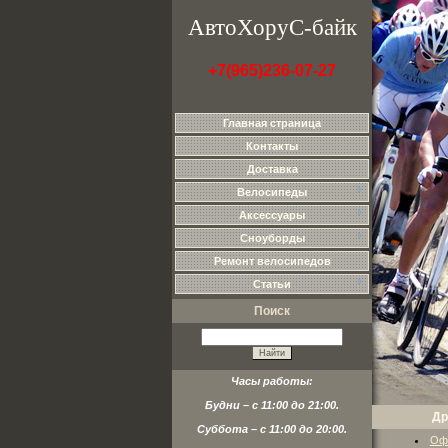
АвтоХоруС-байк
+7(965)236-07-27
Главная страница
Контакты
Доставка
Велосипеды
Аксессуары
Сноуборды
Ремонт велосипедов
Статьи
Поиск
Часы работы:
Будни – с 11:00 до 21:00.
Др
Суббота – с 11:00 до 20:00.
Оф