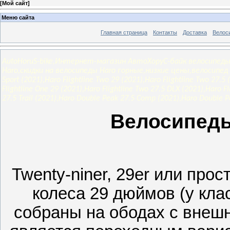
[
Мой сайт
]
Меню сайта
Главная страница
Контакты
Доставка
Велос
AutoHoruS-bike,Интернет-магазин АвтоХоруС-байк велосипеды
Haro,скидки на велосипеды Haro горные,низкие цены,велосипед го
Sport (2021),Haro Flightline Two 29 (2021),Haro Flightline Two 27.5 
Flightline One 29 (2021),Haro Flightline Two 27.5 DLX (2021),Haro 
27.5 Trail (2021),Haro Double Peak 27.5 Comp (2021),Haro Double 
Велосипеды
Twenty-niner, 29er или про
колеса 29 дюймов (у кла
собраны на ободах с внеш