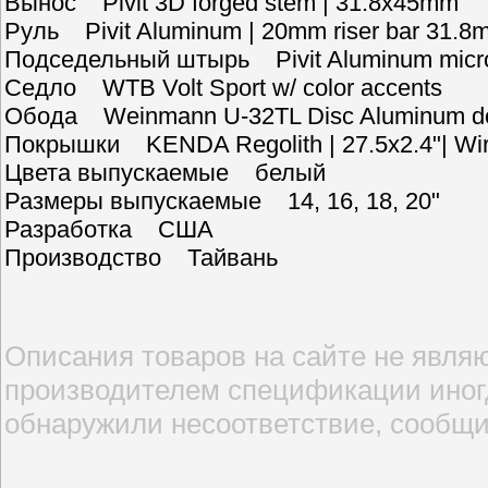
Вынос Pivit 3D forged stem | 31.8x45mm
Руль Pivit Aluminum | 20mm riser bar 31.8
Подседельный штырь Pivit Aluminum micro 
Седло WTB Volt Sport w/ color accents
Обода Weinmann U-32TL Disc Aluminum doub
Покрышки KENDA Regolith | 27.5x2.4ʺ| Wi
Цвета выпускаемые белый
Размеры выпускаемые 14, 16, 18, 20ʺ
Разработка США
Производство Тайвань
Описания товаров на сайте не являю
производителем спецификации иногд
обнаружили несоответствие, сообщи