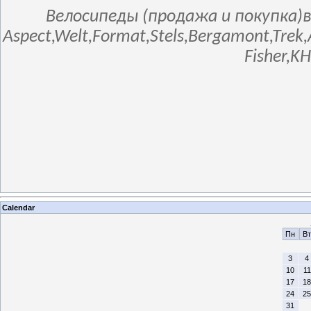
Велосипеды (продажа и покупка)в
Aspect,Welt,Format,Stels,Bergamont,Trek,
Fisher,K
Calendar
Пн
Вт
3
4
10
11
17
18
24
25
31