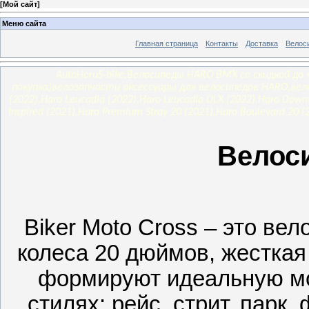
[
Мой сайт
]
Меню сайта
Главная страница
Контакты
Доставка
Велос
AutoHoruS-bike,Велосипеды HARO BMX со скидкой д
покупка)велозапчасти аксессуары для велосипедов HARO,вел
(2022),Haro Leucadia (2022),Haro Leucadia DLX (2022),Haro Down
Inspired (2021),Haro Premium Stray 20 (2021),Haro Boulevard 20 
Велос
Biker Moto Cross – это в
колеса 20 дюймов, жесткая
формируют идеальную мо
стилях: рейс, стрит, парк