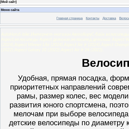
[
Мой сайт
]
Меню сайта
Главная страница
Контакты
Доставка
Велос
AutoHoruS-bike,Интернет-магазин АвтоХоруС-байк велосипеды
Aspect,велосипеды Aspect детские,велосипед детский: Aspect Winn
(2024),Aspect Winner Lite (2024),Aspect Air Jr (2024),Aspect Champ
(2022),Aspect Galaxy 20 (2022),Aspect Air Jr 24 (2022).
Велосип
Удобная, прямая посадка, фор
приоритетных направлений соврем
рамы, размер колес, вес модели
развития юного спортсмена, поэт
мелочам при выборе велосипеда.
детские велосипеды по диаметру ко