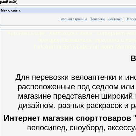
[
Мой сайт
]
Меню сайта
Главная страница
Контакты
Доставка
Велос
AutoHoruS-bike,"АвтоХоруС-байк" интернет-ма
брендов,Велосипеды (продажа и поку
Trek,Author,Bulls,Cube,Felt,Kona,Merida,
В
Для перевозки велоаптечки и ин
расположенные под седлом или 
магазине представлен широкий
дизайном, разных раскрасок и 
Интернет магазин спорттоваров
"
велосипед, сноуборд, аксесс