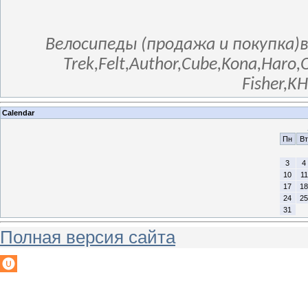
Велосипеды (продажа и покупка)в
Trek,Felt,Author,Cube,Kona,Haro,
Fisher,K
Calendar
Пн
Вт
3
4
10
11
17
18
24
25
31
Полная версия сайта