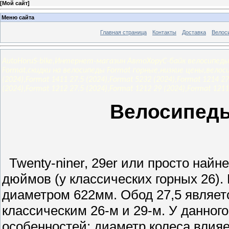
[
Мой сайт
]
Меню сайта
Главная страница
Контакты
Доставка
Велос
AutoHoruS-bike,Интернет-магазин АвтоХоруС-байк велосипеды
Format,скидки на велосипеды Format горные,низкие цены,велоси
(2024),Format 1411 27.5 (2024),Format 5232 (2024),Format 1214 27
(2024),Format 1212 27.5 (2024),Format 1212 29 (2024),Format 1211
Велосипеды
Twenty-niner, 29er или просто найн
дюймов (у классических горных 26)
диаметром 622мм. Обод 27,5 являе
классическим 26-м и 29-м. У данног
особенностей: диаметр колеса влияет