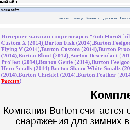
[
Мой сайт
]
Меню сайта
Главная страница
Контакты
Доставка
Велос
Интернет магазин спорттоваров
"AutoHoruS
-
bi
Custom X (2014),Burton Fish (2014),Burton Feelgo
Flying V (2014),Burton Custom (2014),Burton Proce
(2014),Burton Blunt (2014),Burton Descendant (20
ProTest (2014),Burton Genie (2014),Burton Feelgo
Hero Smalls (2014),Burton Shaun White Smalls (20
(2014),Burton Chicklet (2014),Burton Feather (201
России
!
Компл
Компания Burton считается 
снаряжения для зимних в