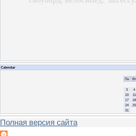
сноуборд,
велосипед,
аксессу
Calendar
Пн
Вт
3
4
10
11
17
18
24
25
31
Полная версия сайта