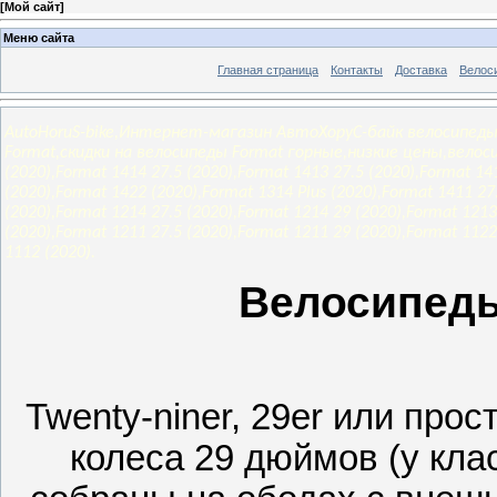
[
Мой сайт
]
Меню сайта
Главная страница
Контакты
Доставка
Велос
AutoHoruS-bike,Интернет-магазин АвтоХоруС-байк велосипеды
Format,скидки на велосипеды Format горные,низкие цены,велоси
(2020),Format 1414 27.5 (2020),Format 1413 27.5 (2020),Format 14
(2020),Format 1422 (2020),Format 1314 Plus (2020),Format 1411 27
(2020),Format 1214 27.5 (2020),Format 1214 29 (2020),Format 1213
(2020),Format 1211 27.5 (2020),Format 1211 29 (2020),Format 1122
1112 (2020).
Велосипеды
Twenty-niner, 29er или про
колеса 29 дюймов (у кла