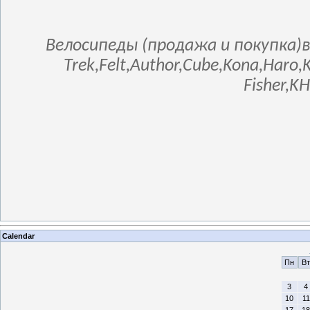
Велосипеды (продажа и покупка)в
Trek,Felt,Author,Cube,Kona,Haro,
Fisher,K
Calendar
Пн
Вт
3
4
10
11