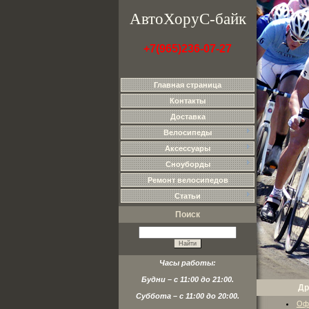
АвтоХоруС-байк
+7(965)236-07-27
Главная страница
Контакты
Доставка
Велосипеды
Аксессуары
Сноуборды
Ремонт велосипедов
Статьи
Поиск
Часы работы:
Будни – с 11:00 до 21:00.
Др
Суббота – с 11:00 до 20:00.
Оф