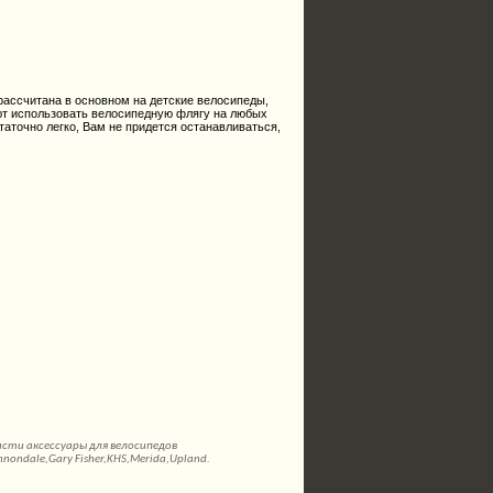
рассчитана в основном на детские велосипеды,
ют использовать велосипедную флягу на любых
аточно легко, Вам не придется останавливаться,
асти аксессуары для велосипедов
nnondale,Gary Fisher,KHS,Merida,Upland.