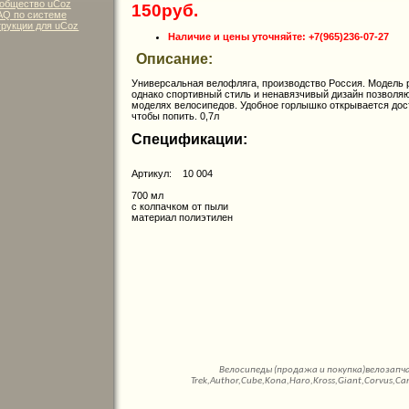
общество uCoz
150руб.
AQ по системе
рукции для uCoz
Наличие и цены уточняйте:
+7(965)236-07-27
Описание:
Универсальная велофляга, производство Россия. Модель 
однако спортивный стиль и ненавязчивый дизайн позволя
моделях велосипедов. Удобное горлышко открывается дост
чтобы попить. 0,7л
Спецификации:
Артикул: 10 004
700 мл
с колпачком от пыли
материал полиэтилен
Велосипеды (продажа и покупка)велозапч
Trek,Author,Cube,Kona,Haro,Kross,Giant,Corvus,Ca