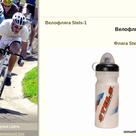
Велофляга Stels-1
Велофл
Фляга Ste
узья сайта
ициальный блог