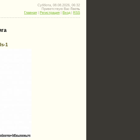
Суббота, 08.08.2026, 06:32
Приветствую Вас
Гость
Главная
|
Регистрация
|
Вход
|
RSS
яга
ls-1