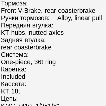
Тормоза:
Front V-Brake, rear coasterbrake
Ручки тормозов: Alloy, linear pull
Передняя втулка:
KT hubs, nutted axles
Задняя втулка:
rear coasterbrake
Система:
One-piece, 36t ring
Каретка:
Included
Кассета:
KT 18t
Цепь:
KMC Z410, 1/2x1/8"