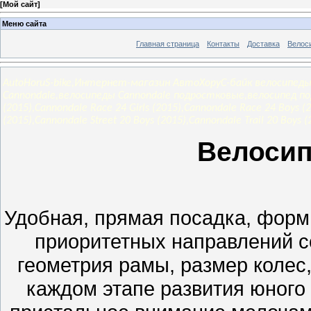
[
Мой сайт
]
Меню сайта
Главная страница
Контакты
Доставка
Велос
AutoHoruS-bike,Интернет-магазин АвтоХоруС-байк велосипеды
Cannondale,велосипеды Cannondale подростковые,велосипед подро
(2015),Cannondale Race 24 Girls (2015),Cannondale Race 24 Boys (20
(2015),Cannondale Street 20 Boys (2015),Cannondale Trail 20 Boys (2
Велосип
Удобная, прямая посадка, форм
приоритетных направлений с
геометрия рамы, размер колес,
каждом этапе развития юного 